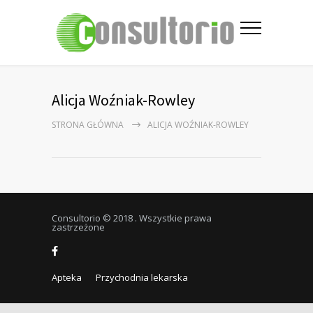
Alicja Woźniak-Rowley
STRONA GŁÓWNA
ALICJA WOŹNIAK-ROWLEY
Consultorio © 2018 . Wszystkie prawa
zastrzeżone
Apteka
Przychodnia lekarska